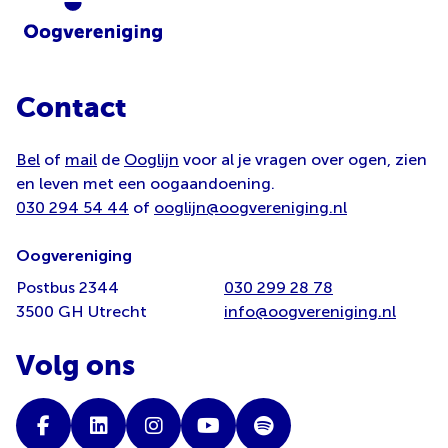
Contact
Bel
of
mail
de
Ooglijn
voor al je vragen over ogen, zien
en leven met een oogaandoening.
030 294 54 44
of
ooglijn@oogvereniging.nl
Oogvereniging
Postbus 2344
030 299 28 78
3500 GH Utrecht
info@oogvereniging.nl
Volg ons