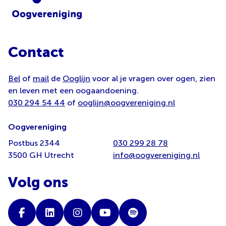
Contact
Bel
of
mail
de
Ooglijn
voor al je vragen over ogen, zien
en leven met een oogaandoening.
030 294 54 44
of
ooglijn@oogvereniging.nl
Oogvereniging
Postbus 2344
030 299 28 78
3500 GH Utrecht
info@oogvereniging.nl
Volg ons