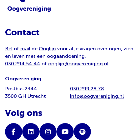
Contact
Bel
of
mail
de
Ooglijn
voor al je vragen over ogen, zien
en leven met een oogaandoening.
030 294 54 44
of
ooglijn@oogvereniging.nl
Oogvereniging
Postbus 2344
030 299 28 78
3500 GH Utrecht
info@oogvereniging.nl
Volg ons