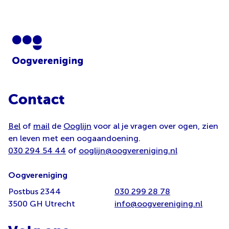
Contact
Bel
of
mail
de
Ooglijn
voor al je vragen over ogen, zien
en leven met een oogaandoening.
030 294 54 44
of
ooglijn@oogvereniging.nl
Oogvereniging
Postbus 2344
030 299 28 78
3500 GH Utrecht
info@oogvereniging.nl