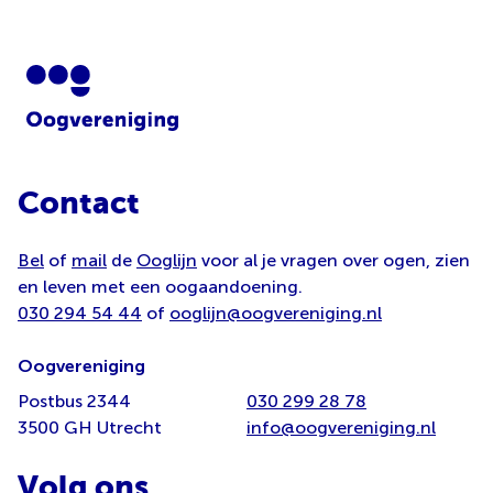
Contact
Bel
of
mail
de
Ooglijn
voor al je vragen over ogen, zien
en leven met een oogaandoening.
030 294 54 44
of
ooglijn@oogvereniging.nl
Oogvereniging
Postbus 2344
030 299 28 78
3500 GH Utrecht
info@oogvereniging.nl
Volg ons