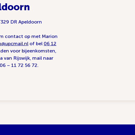
ldoorn
, 7329 DR Apeldoorn
em contact op met Marion
n@upcmail.nl
of bel
06 12
lden voor bijeenkomsten,
van Rijswijk, mail naar
l 06 – 11 72 56 72.