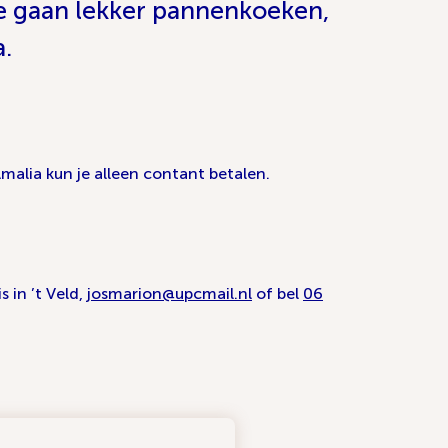
e gaan lekker pannenkoeken,
a.
Amalia kun je alleen contant betalen.
 in ’t Veld,
josmarion@upcmail.nl
of bel
06