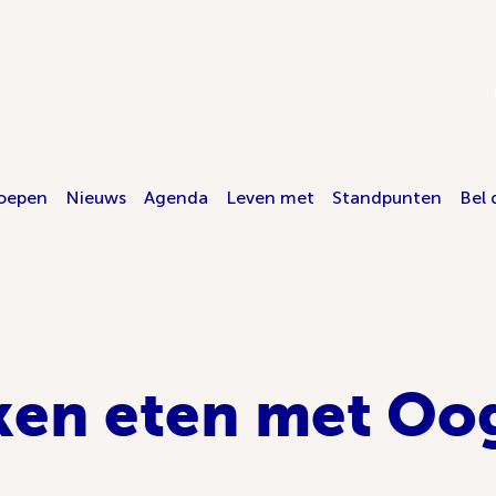
oepen
Nieuws
Agenda
Leven met
Standpunten
Bel 
en eten met Oo