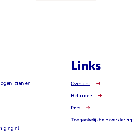
Links
 ogen, zien en
Over ons
Help mee
l
Pers
Toegankelijkheidsverklarin
8
iging.nl