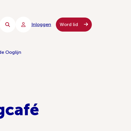
Inloggen
Word lid
de Ooglijn
gcafé