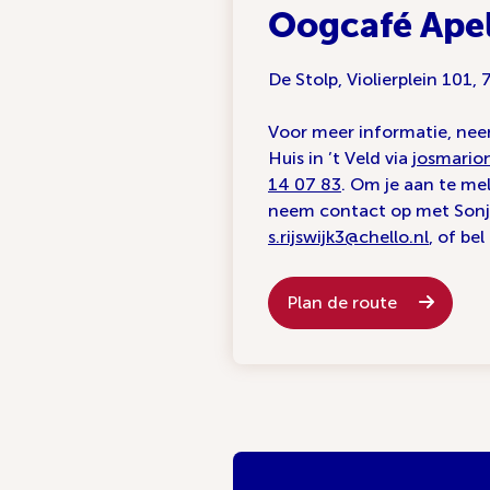
Oogcafé Ape
De Stolp, Violierplein 101
Voor meer informatie, ne
Huis in ’t Veld via
josmario
14 07 83
. Om je aan te me
neem contact op met Sonja 
s.rijswijk3@chello.nl
, of be
Plan de route