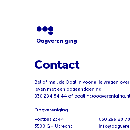
Contact
Bel
of
mail
de
Ooglijn
voor al je vragen over
leven met een oogaandoening.
030 294 54 44
of
ooglijn@oogvereniging.n
Oogvereniging
Postbus 2344
030 299 28 7
3500 GH Utrecht
info@oogveren