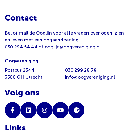
Contact
Bel
of
mail
de
Ooglijn
voor al je vragen over ogen, zien
en leven met een oogaandoening.
030 294 54 44
of
ooglijn@oogvereniging.nl
Oogvereniging
Postbus 2344
030 299 28 78
3500 GH Utrecht
info@oogvereniging.nl
Volg ons
Links