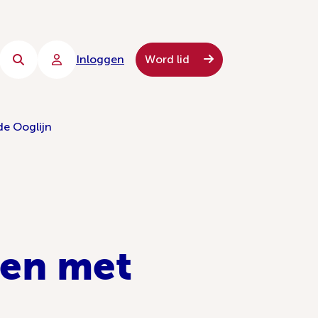
Inloggen
Word lid
de Ooglijn
sen met