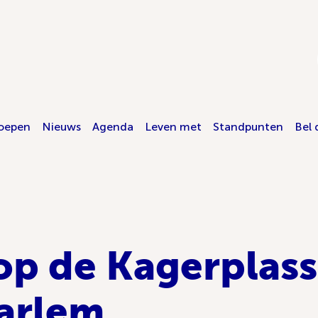
oepen
Nieuws
Agenda
Leven met
Standpunten
Bel 
op de Kagerplas
arlem