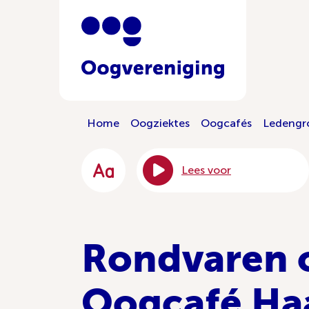
Home
Oogziektes
Oogcafés
Ledengr
Lees voor
Rondvaren 
Oogcafé Ha