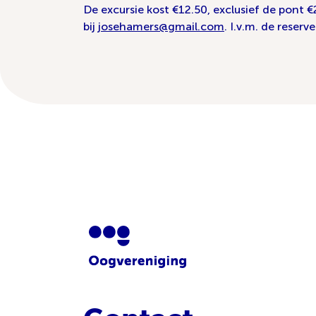
De excursie kost €12.50, exclusief de pont
bij
josehamers@gmail.com
. I.v.m. de reser