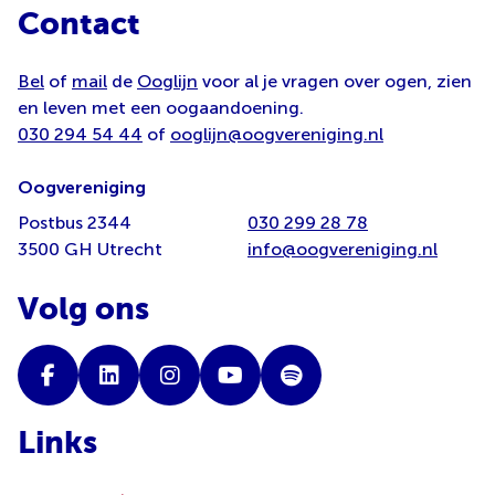
Contact
Bel
of
mail
de
Ooglijn
voor al je vragen over ogen, zien
en leven met een oogaandoening.
030 294 54 44
of
ooglijn@oogvereniging.nl
Oogvereniging
Postbus 2344
030 299 28 78
3500 GH Utrecht
info@oogvereniging.nl
Volg ons
Links