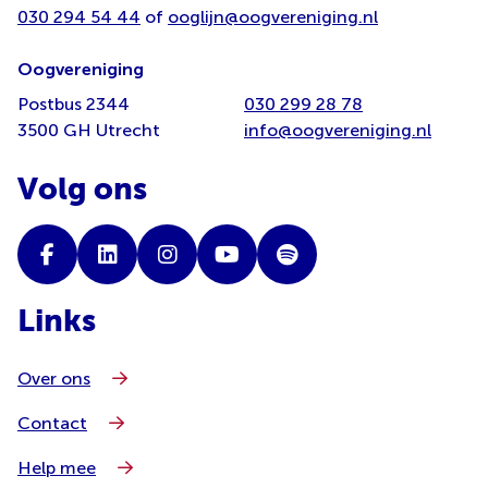
030 294 54 44
of
ooglijn@oogvereniging.nl
Oogvereniging
Postbus 2344
030 299 28 78
3500 GH Utrecht
info@oogvereniging.nl
Volg ons
Links
Over ons
Contact
Help mee