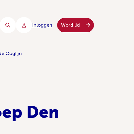
Inloggen
Word lid
de Ooglijn
oep Den