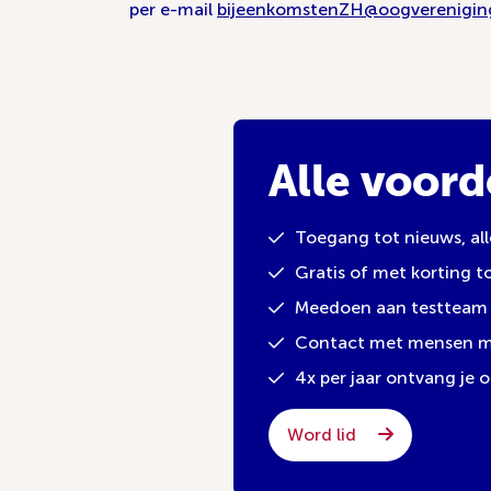
per e-mail
bijeenkomstenZH@oogvereniging
Alle voord
Toegang tot nieuws, al
Gratis of met korting 
Meedoen aan testteam 
Contact met mensen met
4x per jaar ontvang je
Word lid