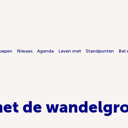
oepen
Nieuws
Agenda
Leven met
Standpunten
Bel 
et de wandelgr