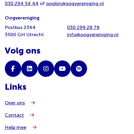
030 294 54 44
of
ooglijn@oogvereniging.nl
Oogvereniging
Postbus 2344
030 299 28 78
3500 GH Utrecht
info@oogvereniging.nl
Volg ons
Links
Over ons
Contact
Help mee