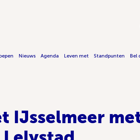
oepen
Nieuws
Agenda
Leven met
Standpunten
Bel 
et IJsselmeer me
Lelystad