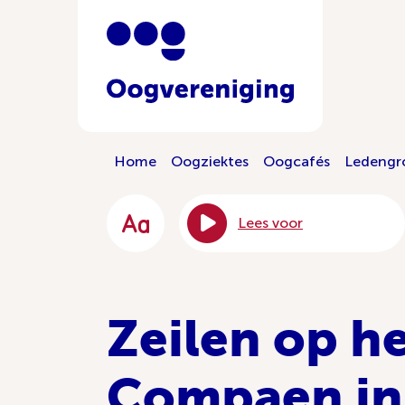
Home
Oogziektes
Oogcafés
Ledengr
Lees voor
Zeilen op h
Compaen in 