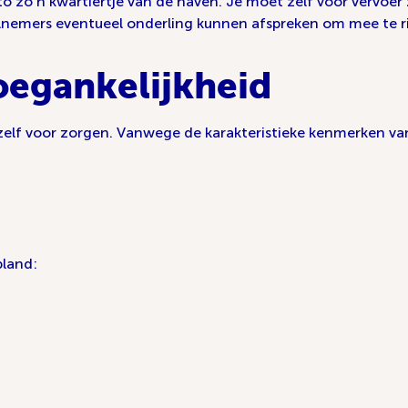
auto zo’n kwartiertje van de haven. Je moet zelf voor vervoe
emers eventueel onderling kunnen afspreken om mee te ri
oegankelijkheid
ar zelf voor zorgen. Vanwege de karakteristieke kenmerken
pland: