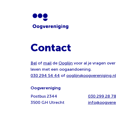
Contact
Bel
of
mail
de
Ooglijn
voor al je vragen over
leven met een oogaandoening.
030 294 54 44
of
ooglijn@oogvereniging.n
Oogvereniging
Postbus 2344
030 299 28 7
3500 GH Utrecht
info@oogveren