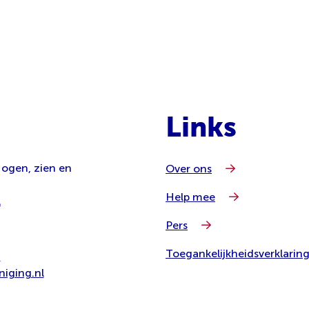
Links
 ogen, zien en
Over ons
Help mee
l
Pers
Toegankelijkheidsverklarin
8
iging.nl