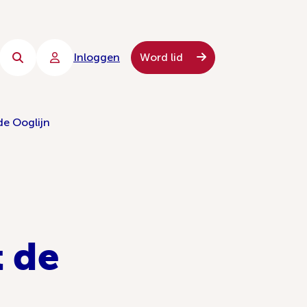
Inloggen
Word lid
de Ooglijn
t de