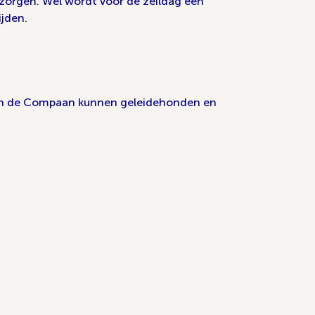
r zorgen. Wel wordt voor de zeildag een
jden.
 van de Compaan kunnen geleidehonden en