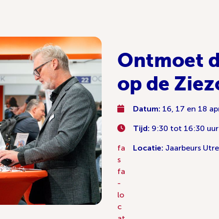
Ontmoet d
op de Zie
Datum:
16, 17 en 18 ap
Tijd:
9:30 tot 16:30 uur
fa
Locatie:
Jaarbeurs Utre
s
fa
-
lo
c
at