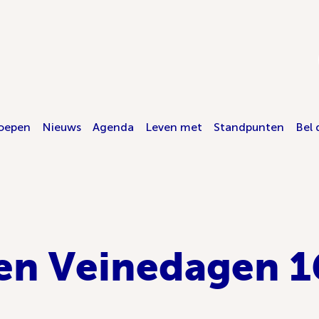
oepen
Nieuws
Agenda
Leven met
Standpunten
Bel 
en Veinedagen 1