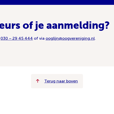
eurs of je aanmelding?
a
030 – 29 45 444
of via
ooglijn@oogvereniging.nl
.
Terug naar boven