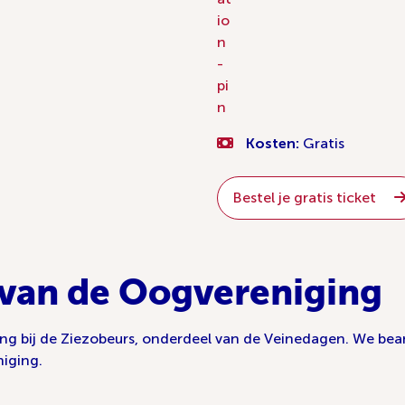
io
n
-
pi
n
Kosten:
Gratis
Bestel je gratis ticket
 van de Oogvereniging
ing bij de Ziezobeurs, onderdeel van de Veinedagen. We bea
iging.