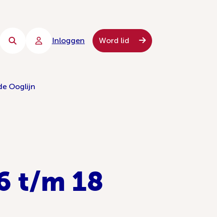
Inloggen
Word lid
de Ooglijn
6 t/m 18