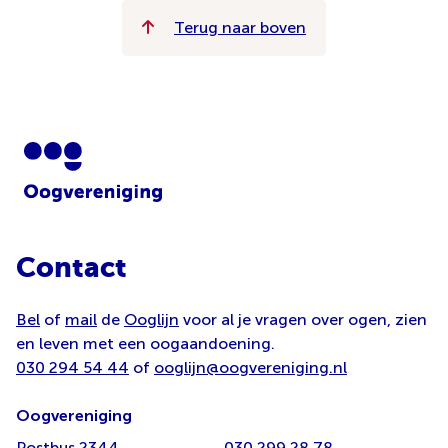
Terug naar boven
Contact
Bel
of
mail
de
Ooglijn
voor al je vragen over ogen, zien
en leven met een oogaandoening.
030 294 54 44
of
ooglijn@oogvereniging.nl
Oogvereniging
Postbus 2344
030 299 28 78