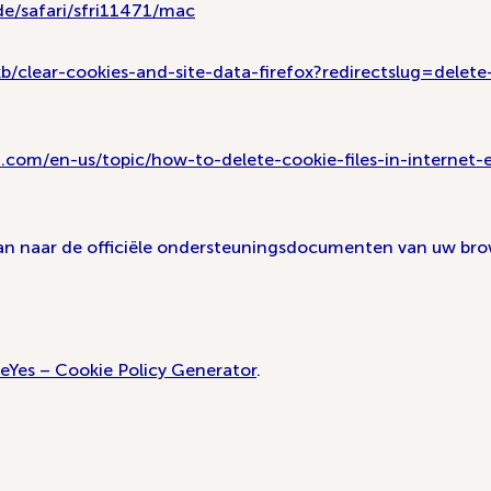
de/safari/sfri11471/mac
kb/clear-cookies-and-site-data-firefox?redirectslug=delet
ft.com/en-us/topic/how-to-delete-cookie-files-in-interne
dan naar de officiële ondersteuningsdocumenten van uw bro
eYes – Cookie Policy Generator
.