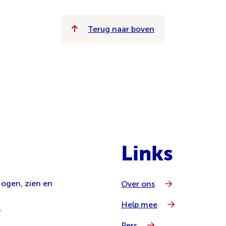
Terug naar boven
Links
 ogen, zien en
Over ons
Help mee
l
Pers