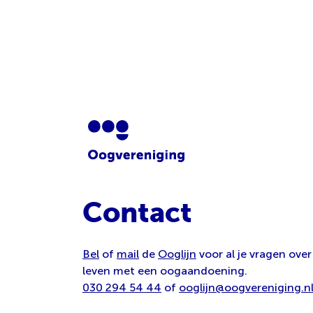
Contact
Bel
of
mail
de
Ooglijn
voor al je vragen over
leven met een oogaandoening.
030 294 54 44
of
ooglijn@oogvereniging.n