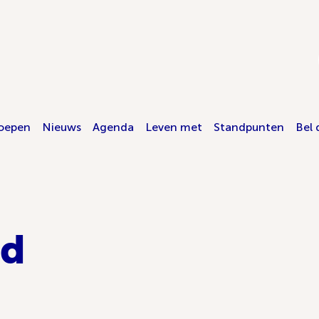
oepen
Nieuws
Agenda
Leven met
Standpunten
Bel 
id