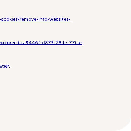
e-cookies-remove-info-websites-
t-explorer-bca9446f-d873-78de-77ba-
wser.