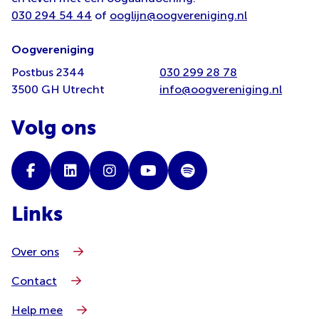
030 294 54 44
of
ooglijn@oogvereniging.nl
Oogvereniging
Postbus 2344
030 299 28 78
3500 GH Utrecht
info@oogvereniging.nl
Volg ons
Links
Over ons
Contact
Help mee