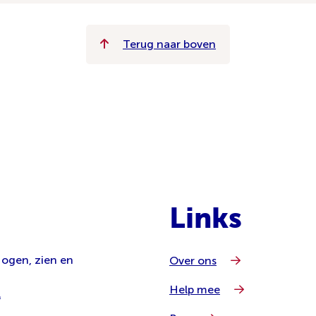
Terug naar boven
Links
 ogen, zien en
Over ons
Help mee
l