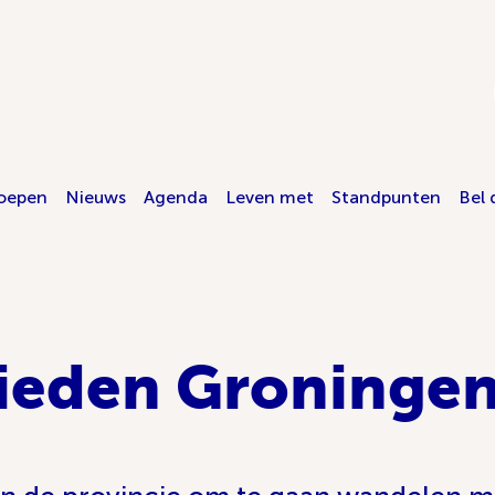
oepen
Nieuws
Agenda
Leven met
Standpunten
Bel 
ieden Groninge