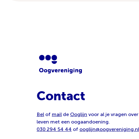
Contact
Bel
of
mail
de
Ooglijn
voor al je vragen over
leven met een oogaandoening.
030 294 54 44
of
ooglijn@oogvereniging.n