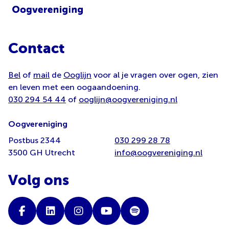
Contact
Bel
of
mail
de
Ooglijn
voor al je vragen over ogen, zien
en leven met een oogaandoening.
030 294 54 44
of
ooglijn@oogvereniging.nl
Oogvereniging
Postbus 2344
030 299 28 78
3500 GH Utrecht
info@oogvereniging.nl
Volg ons