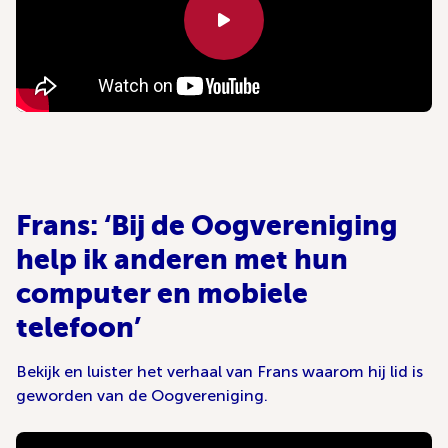
Frans: ‘Bij de Oogvereniging
help ik anderen met hun
computer en mobiele
telefoon’
Bekijk en luister het verhaal van Frans waarom hij lid is
geworden van de Oogvereniging.