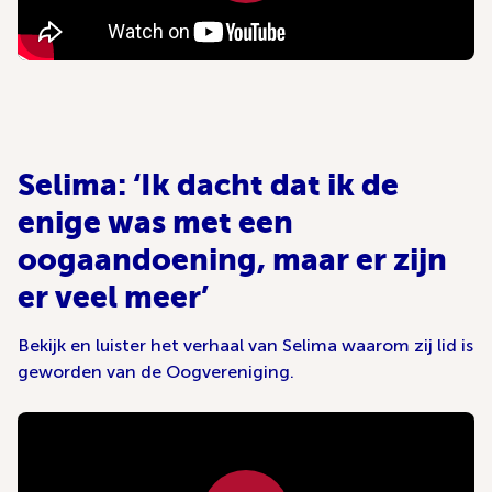
Selima: ‘Ik dacht dat ik de
enige was met een
oogaandoening, maar er zijn
er veel meer’
Bekijk en luister het verhaal van Selima waarom zij lid is
geworden van de Oogvereniging.