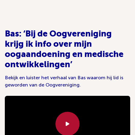
Bas: ‘Bij de Oogvereniging
krijg ik info over mijn
oogaandoening en medische
ontwikkelingen’
Bekijk en luister het verhaal van Bas waarom hij lid is
geworden van de Oogvereniging.