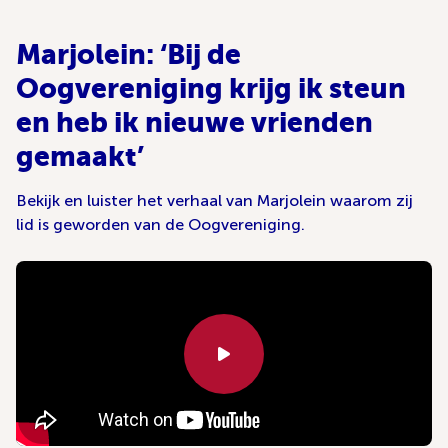
Marjolein: ‘Bij de
Oogvereniging krijg ik steun
en heb ik nieuwe vrienden
gemaakt’
Bekijk en luister het verhaal van Marjolein waarom zij
lid is geworden van de Oogvereniging.