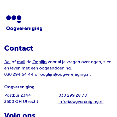
Contact
Bel
of
mail
de
Ooglijn
voor al je vragen over ogen, zien
en leven met een oogaandoening.
030 294 54 44
of
ooglijn@oogvereniging.nl
Oogvereniging
Postbus 2344
030 299 28 78
3500 GH Utrecht
info@oogvereniging.nl
Volg ons