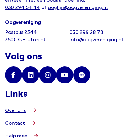
030 294 54 44
of
ooglijn@oogvereniging.nl
Oogvereniging
Postbus 2344
030 299 28 78
3500 GH Utrecht
info@oogvereniging.nl
Volg ons
Links
Over ons
Contact
Help mee