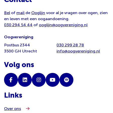
Bel
of
mail
de
Ooglijn
voor al je vragen over ogen, zien
en leven met een oogaandoening.
030 294 54 44
of
ooglijn@oogvereniging.nl
Oogvereniging
Postbus 2344
030 299 28 78
3500 GH Utrecht
info@oogvereniging.nl
Volg ons
Links
Over ons