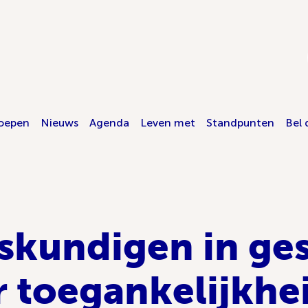
oepen
Nieuws
Agenda
Leven met
Standpunten
Bel 
skundigen in ge
 toegankelijkhe