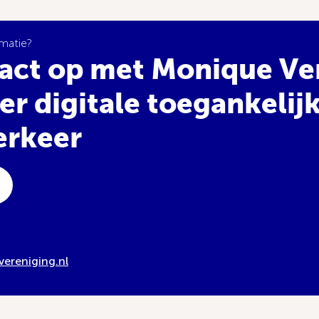
rmatie?
act op met Monique Ve
er digitale toegankelij
erkeer
ereniging.nl