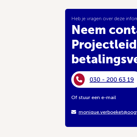
Heb je vragen over deze info
Neem cont
Projectleid
betalingsv
030 - 200 63 19
Of stuur een e-mail
monique.verboeket@oogv