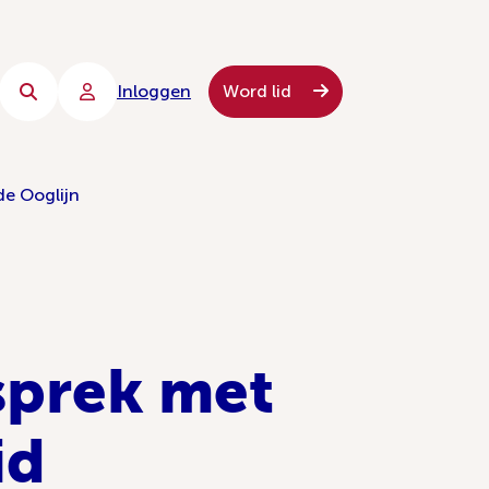
Inloggen
Word lid
de Ooglijn
sprek met
id