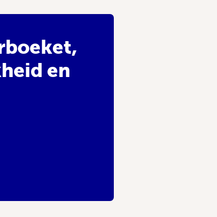
rboeket,
kheid en