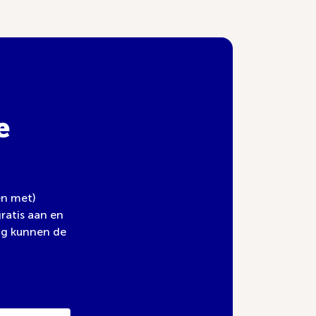
e
en met)
ratis aan en
ng kunnen de