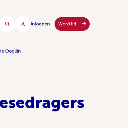
Inloggen
Word lid
de Ooglijn
hesedragers