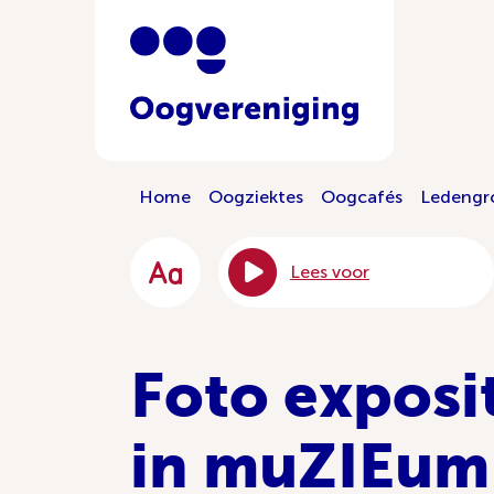
Home
Oogziektes
Oogcafés
Ledengr
Lees voor
Foto exposi
in muZIEum