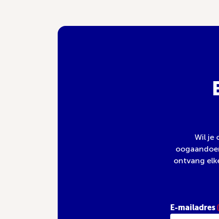
Wil je
oogaandoeni
ontvang elk
E-mailadres