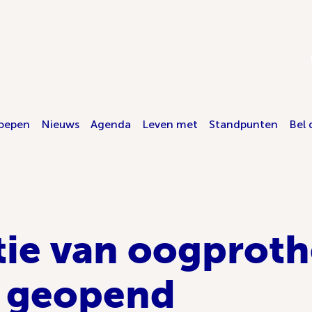
oepen
Nieuws
Agenda
Leven met
Standpunten
Bel 
tie van oogprot
 geopend