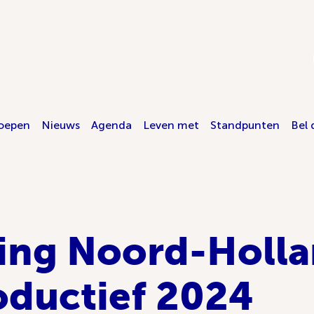
oepen
Nieuws
Agenda
Leven met
Standpunten
Bel 
ng Noord-Hollan
oductief 2024