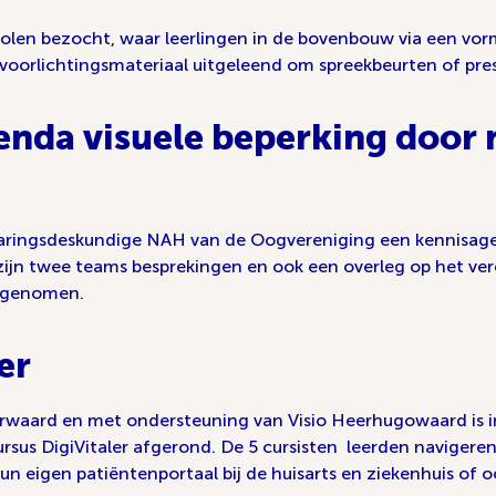
olen bezocht, waar leerlingen in de bovenbouw via een v
oorlichtingsmateriaal uitgeleend om spreekbeurten of pres
nda visuele beperking door 
varingsdeskundige NAH van de Oogvereniging een kennisage
 zijn twee teams besprekingen en ook een overleg op het ve
elgenomen.
er
aard en met ondersteuning van Visio Heerhugowaard is in 
 cursus DigiVitaler afgerond. De 5 cursisten leerden navigere
n eigen patiëntenportaal bij de huisarts en ziekenhuis of o