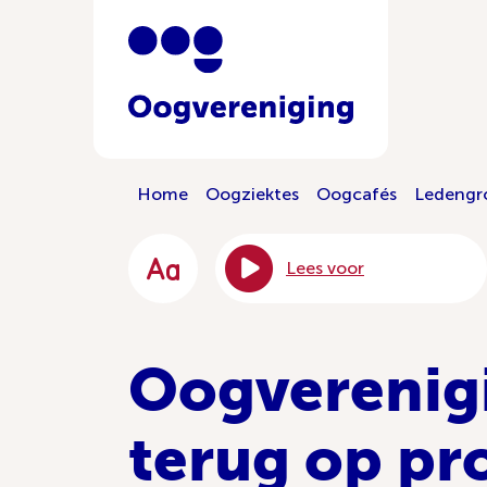
Home
Oogziektes
Oogcafés
Ledengr
Lees voor
Oogverenigi
terug op pr