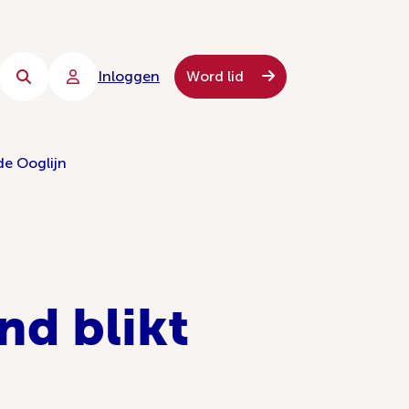
Inloggen
Word lid
de Ooglijn
d blikt