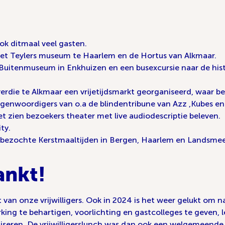
k ditmaal veel gasten.
het Teylers museum te Haarlem en de Hortus van Alkmaar.
uitenmuseum in Enkhuizen en een busexcursie naar de histo
erdie te Alkmaar een vrijetijdsmarkt georganiseerd, waar 
egenwoordigers van o.a de blindentribune van Azz ,Kubes en
t zien bezoekers theater met live audiodescriptie beleven.
ty.
dbezochte Kerstmaaltijden in Bergen, Haarlem en Landsmee
ankt!
et van onze vrijwilligers. Ook in 2024 is het weer gelukt 
ing te behartigen, voorlichting en gastcolleges te geven, 
niseren. De vrijwilligerslunch was dan ook een welgemeende 