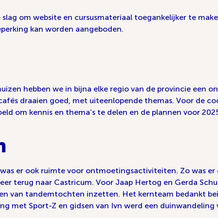
e slag om website en cursusmateriaal toegankelijker te make
beperking kan worden aangeboden.
izen hebben we in bijna elke regio van de provincie een o
cafés draaien goed, met uiteenlopende themas. Voor de c
eld om kennis en thema’s te delen en de plannen voor 2025
n
, was er ook ruimte voor ontmoetingsactiviteiten. Zo was e
er terug naar Castricum. Voor Jaap Hertog en Gerda Schudd
seren van tandemtochten inzetten. Het kernteam bedankt be
ng met Sport-Z en gidsen van Ivn werd een duinwandeling