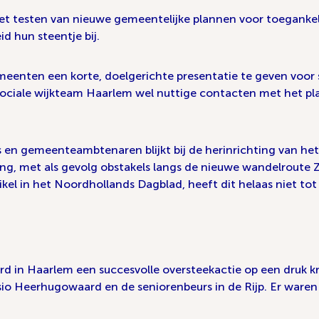
j het testen van nieuwe gemeentelijke plannen voor toeganke
id hun steentje bij.
meenten een korte, doelgerichte presentatie te geven voor 
ociale wijkteam Haarlem wel nuttige contacten met het pla
 en gemeenteambtenaren blijkt bij de herinrichting van het
ering, met als gevolg obstakels langs de nieuwe wandelrout
tikel in het Noordhollands Dagblad, heeft dit helaas niet to
erd in Haarlem een succesvolle oversteekactie op een druk
sio Heerhugowaard en de seniorenbeurs in de Rijp. Er ware