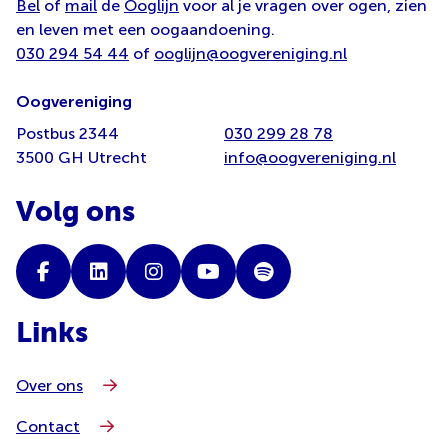
Bel
of
mail
de
Ooglijn
voor al je vragen over ogen, zien
en leven met een oogaandoening.
030 294 54 44
of
ooglijn@oogvereniging.nl
Oogvereniging
Postbus 2344
030 299 28 78
3500 GH Utrecht
info@oogvereniging.nl
Volg ons
Links
Over ons
Contact