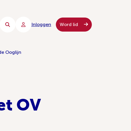
Inloggen
Word lid
de Ooglijn
het OV