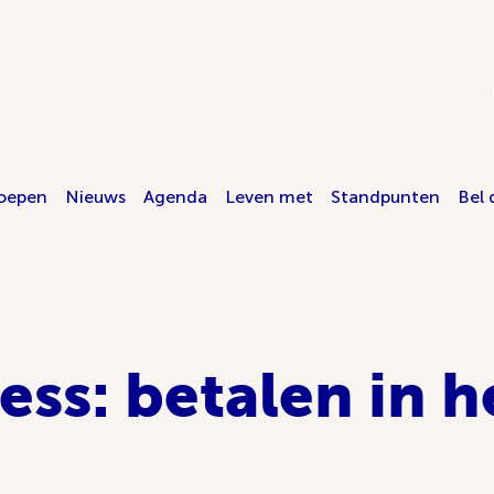
oepen
Nieuws
Agenda
Leven met
Standpunten
Bel 
ess: betalen in 