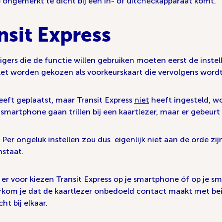
e ongemerkt te dicht bij een in- of uitcheckapparaat komt.
nsit Express
izigers die de functie willen gebruiken moeten eerst de ins
let worden gekozen als voorkeurskaart die vervolgens wordt 
heeft geplaatst, maar Transit Express
niet
heeft ingesteld, wor
martphone gaan trillen bij een kaartlezer, maar er gebeurt 
Per ongeluk instellen zou dus eigenlijk niet aan de orde z
nstaat.
je er voor kiezen Transit Express op je smartphone óf op je
oorkom je dat de kaartlezer onbedoeld contact maakt met b
t bij elkaar.