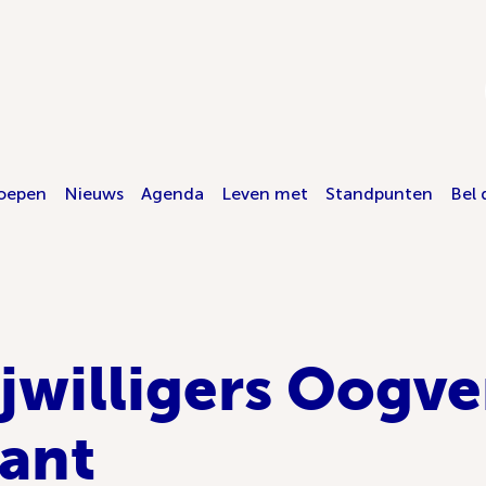
oepen
Nieuws
Agenda
Leven met
Standpunten
Bel 
ijwilligers Oogv
ant