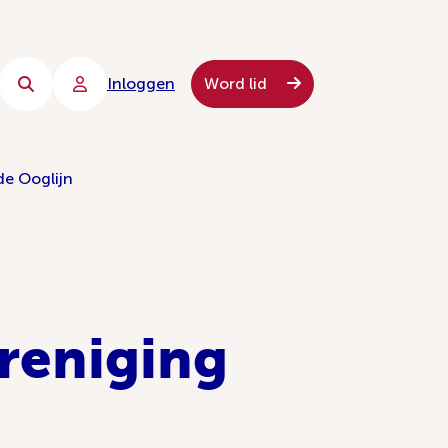
Inloggen
Word lid
de Ooglijn
ereniging