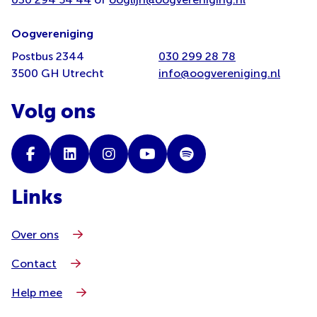
Oogvereniging
Postbus 2344
030 299 28 78
3500 GH Utrecht
info@oogvereniging.nl
Volg ons
Links
Over ons
Contact
Help mee