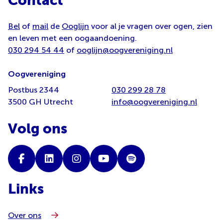
Contact
Bel
of
mail
de
Ooglijn
voor al je vragen over ogen, zien
en leven met een oogaandoening.
030 294 54 44
of
ooglijn@oogvereniging.nl
Oogvereniging
Postbus 2344
030 299 28 78
3500 GH Utrecht
info@oogvereniging.nl
Volg ons
Links
Over ons