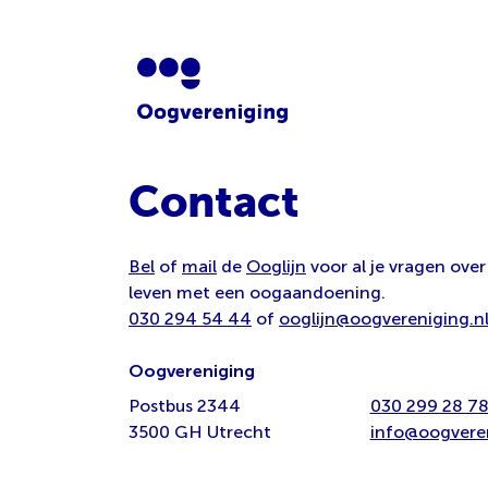
Contact
Bel
of
mail
de
Ooglijn
voor al je vragen over
leven met een oogaandoening.
030 294 54 44
of
ooglijn@oogvereniging.n
Oogvereniging
Postbus 2344
030 299 28 7
3500 GH Utrecht
info@oogveren