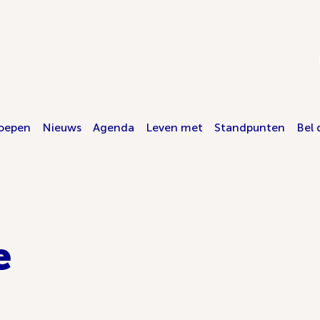
oepen
Nieuws
Agenda
Leven met
Standpunten
Bel 
e