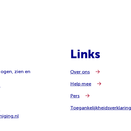
Links
 ogen, zien en
Over ons
Help mee
l
Pers
Toegankelijkheidsverklarin
8
iging.nl