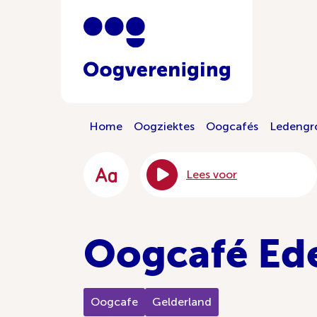
Home
Oogziektes
Oogcafés
Ledengr
Lees voor
Oogcafé Ed
Oogcafe
Gelderland