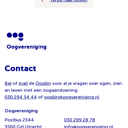
Contact
Bel
of
mail
de
Ooglijn
voor al je vragen over ogen, zien
en leven met een oogaandoening.
030 294 54 44
of
ooglijn@oogvereniging.nl
Oogvereniging
Postbus 2344
030 299 28 78
3500 GH Utrecht
info@oogvereniging.nl