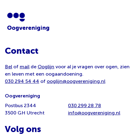
Contact
Bel
of
mail
de
Ooglijn
voor al je vragen over ogen, zien
en leven met een oogaandoening.
030 294 54 44
of
ooglijn@oogvereniging.nl
Oogvereniging
Postbus 2344
030 299 28 78
3500 GH Utrecht
info@oogvereniging.nl
Volg ons