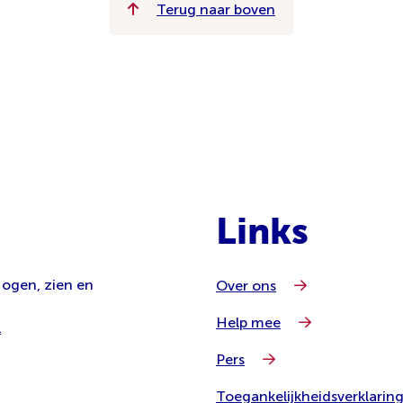
Terug naar boven
Links
 ogen, zien en
Over ons
Help mee
l
Pers
Toegankelijkheidsverklarin
8