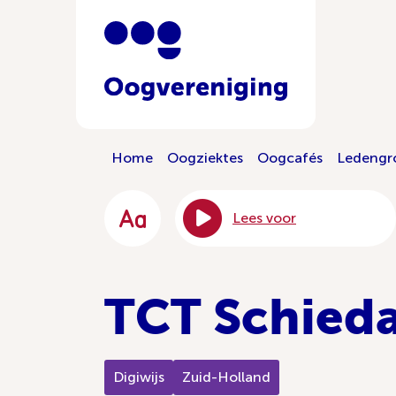
Home
Oogziektes
Oogcafés
Ledengr
Lees voor
TCT Schied
Digiwijs
Zuid-Holland