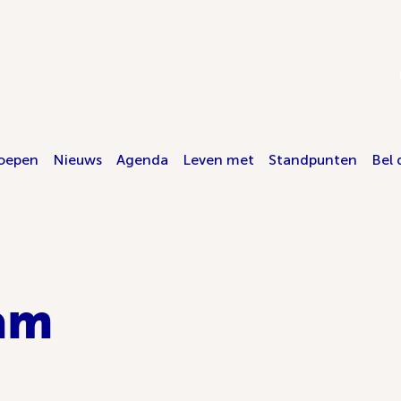
oepen
Nieuws
Agenda
Leven met
Standpunten
Bel 
am