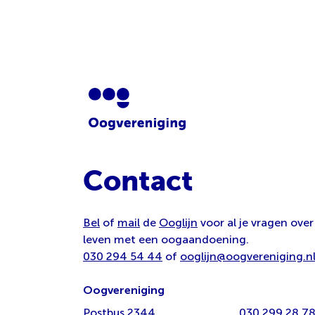
Contact
Bel
of
mail
de
Ooglijn
voor al je vragen over
leven met een oogaandoening.
030 294 54 44
of
ooglijn@oogvereniging.n
Oogvereniging
Postbus 2344
030 299 28 7