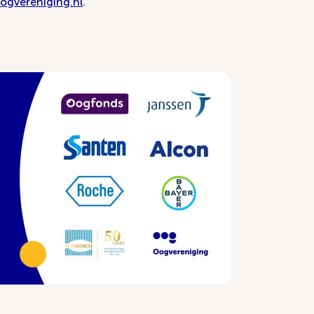
ogvereniging.nl
.