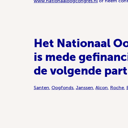
www.nationaaloogcongres.nl
of neem cont
Het Nationaal O
is mede gefinanc
de volgende part
Santen
,
Oogfonds
,
Janssen
,
Alcon
,
Roche
,