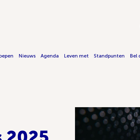
oepen
Nieuws
Agenda
Leven met
Standpunten
Bel 
 2025