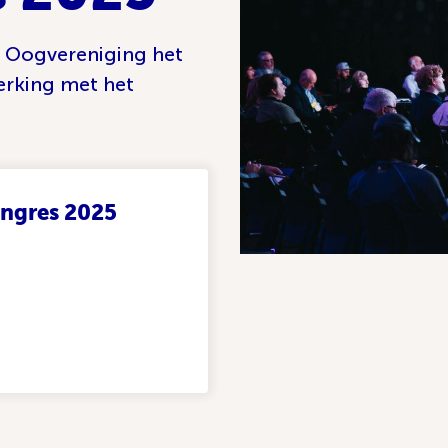
e Oogvereniging het
rking met het
ngres 2025