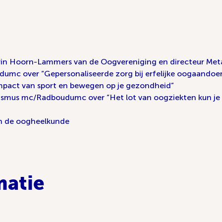
rin Hoorn-Lammers van de Oogvereniging en directeur Me
dumc over “Gepersonaliseerde zorg bij erfelijke oogaandoe
mpact van sport en bewegen op je gezondheid”
rasmus mc/Radboudumc over “Het lot van oogziekten kun je
in de oogheelkunde
matie