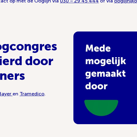
act op met de Ooglijn via
030 – 29 45 444
of via
ooglijn@o
ogcongres
ierd door
ners
Bayer
en
Tramedico
.