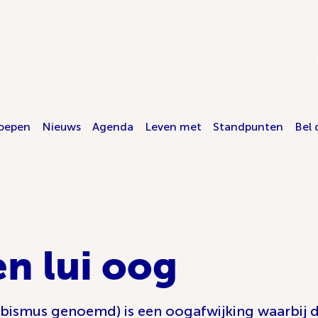
oepen
Nieuws
Agenda
Leven met
Standpunten
Bel 
en lui oog
abismus genoemd) is een oogafwijking waarbij de