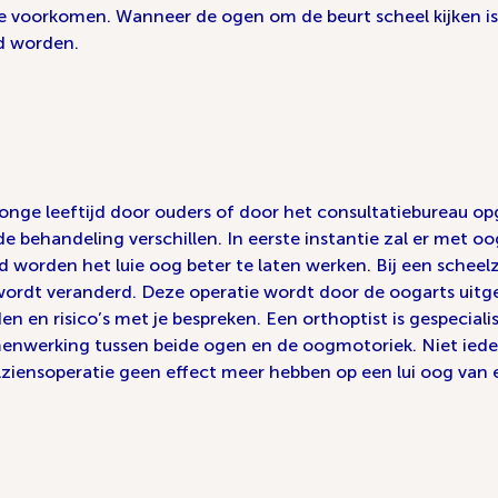
voorkomen. Wanneer de ogen om de beurt scheel kijken is h
d worden.
 jonge leeftijd door ouders of door het consultatiebureau 
de behandeling verschillen. In eerste instantie zal er met 
d worden het luie oog beter te laten werken. Bij een schee
wordt veranderd. Deze operatie wordt door de oogarts uitg
n en risico’s met je bespreken. Een orthoptist is gespeciali
enwerking tussen beide ogen en de oogmotoriek. Niet ieder
elziensoperatie geen effect meer hebben op een lui oog va