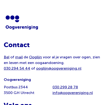
Contact
Bel
of
mail
de
Ooglijn
voor al je vragen over ogen, zien
en leven met een oogaandoening.
030 294 54 44
of
ooglijn@oogvereniging.nl
Oogvereniging
Postbus 2344
030 299 28 78
3500 GH Utrecht
info@oogvereniging.nl