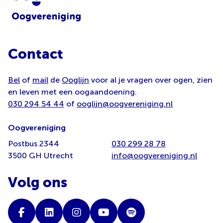
Contact
Bel
of
mail
de
Ooglijn
voor al je vragen over ogen, zien
en leven met een oogaandoening.
030 294 54 44
of
ooglijn@oogvereniging.nl
Oogvereniging
Postbus 2344
030 299 28 78
3500 GH Utrecht
info@oogvereniging.nl
Volg ons