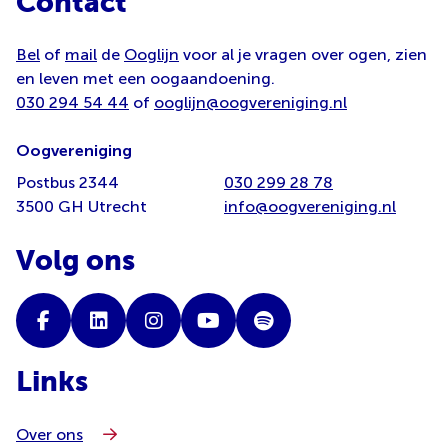
Contact
Bel
of
mail
de
Ooglijn
voor al je vragen over ogen, zien
en leven met een oogaandoening.
030 294 54 44
of
ooglijn@oogvereniging.nl
Oogvereniging
Postbus 2344
030 299 28 78
3500 GH Utrecht
info@oogvereniging.nl
Volg ons
Links
Over ons