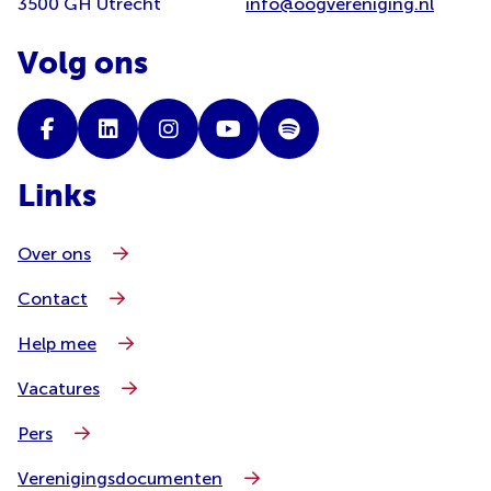
3500 GH Utrecht
info@oogvereniging.nl
Volg ons
Links
Over ons
Contact
Help mee
Vacatures
Pers
Verenigingsdocumenten