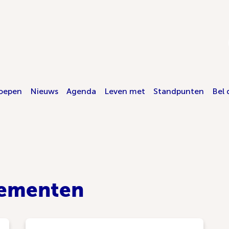
oepen
Nieuws
Agenda
Leven met
Standpunten
Bel 
nementen