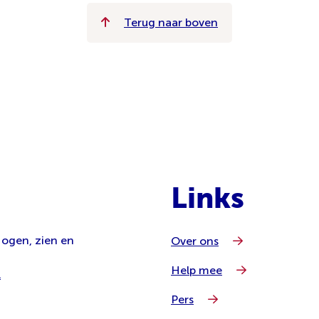
Terug naar boven
Links
 ogen, zien en
Over ons
Help mee
l
Pers