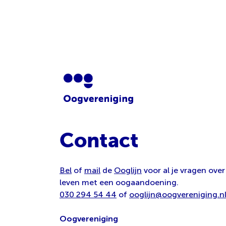
Contact
Bel
of
mail
de
Ooglijn
voor al je vragen over
leven met een oogaandoening.
030 294 54 44
of
ooglijn@oogvereniging.n
Oogvereniging