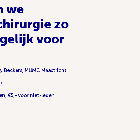
n we
hirurgie zo
gelijk voor
?
ny Beckers, MUMC Maastricht
ur
en, €5,- voor niet-leden