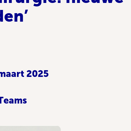
den’
maart 2025
 Teams