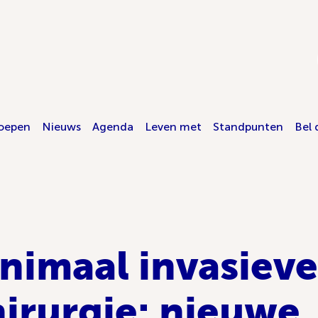
oepen
Nieuws
Agenda
Leven met
Standpunten
Bel 
nimaal invasieve
irurgie: nieuwe