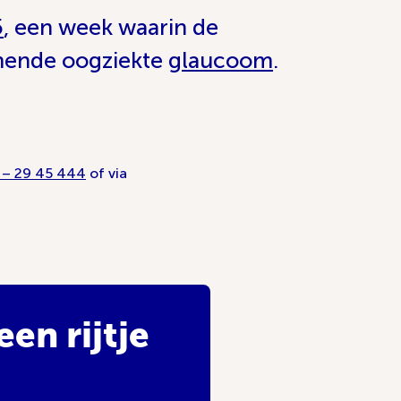
5
, een week waarin de
omende oogziekte
glaucoom
.
 – 29 45 444
of via
en rijtje