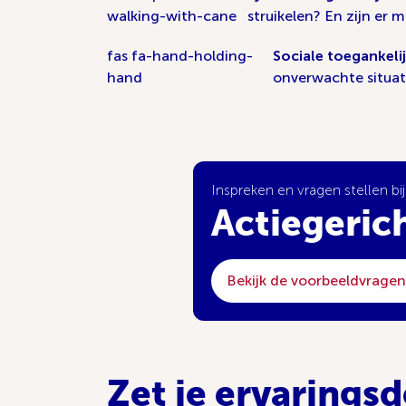
walking-with-cane
struikelen? En zijn er
fas fa-hand-holding-
Sociale toegankeli
hand
onverwachte situat
Inspreken en vragen stellen bi
Actiegerich
Bekijk de voorbeeldvragen d
Zet je ervarings