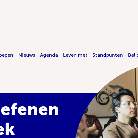
oepen
Nieuws
Agenda
Leven met
Standpunten
Bel 
oefenen
ek