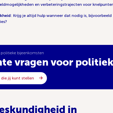
 meldmogelijkheden en verbeteringstrajecten voor knelpunte
jkheid
: Krijg je altijd hulp wanneer dat nodig is, bijvoorbee
ies?
j politieke bijeenkomsten
te vragen voor politiek
ie jij kunt stellen
deskundigheid in