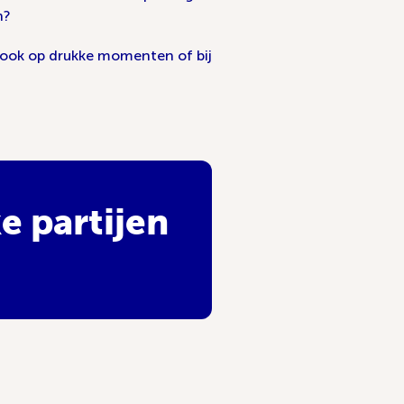
n?
ld ook op drukke momenten of bij
e partijen