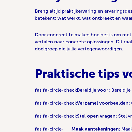
Breng altijd praktijkervaring en ervaringsde
betekent: wat werkt, wat ontbreekt en waar 
Door concreet te maken hoe het is om met e
vertalen naar concrete oplossingen. Dit raak
doelgroep die jullie vertegenwoordigen.
Praktische tips 
fas fa-circle-check
Bereid je voor
: Bereid j
fas fa-circle-check
Verzamel voorbeelden
:
fas fa-circle-check
Stel open vragen
: Stel 
fas fa-circle-
Maak aantekeningen
: Maa