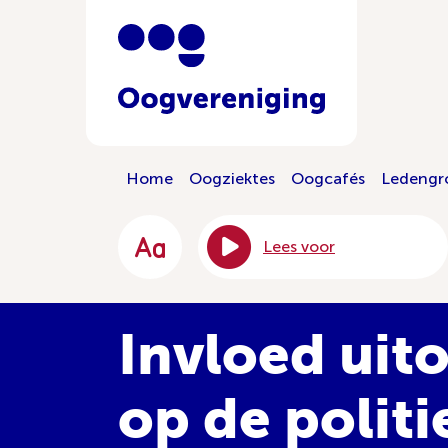
Home
Oogziektes
Oogcafés
Ledengr
Lees voor
Invloed uit
op de politi