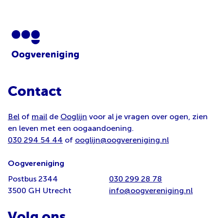
Contact
Bel
of
mail
de
Ooglijn
voor al je vragen over ogen, zien
en leven met een oogaandoening.
030 294 54 44
of
ooglijn@oogvereniging.nl
Oogvereniging
Postbus 2344
030 299 28 78
3500 GH Utrecht
info@oogvereniging.nl
Volg ons