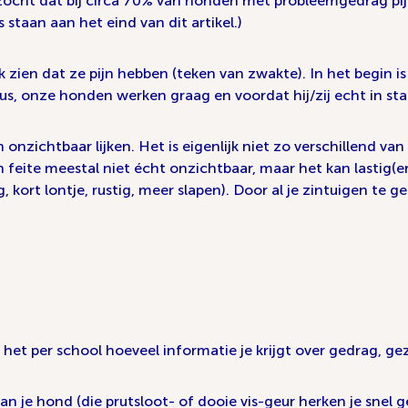
ocht dat bij circa 70% van honden met probleemgedrag pijn
 staan aan het eind van dit artikel.)
 zien dat ze pijn hebben (teken van zwakte). In het begin is
 Plus, onze honden werken graag en voordat hij/zij echt in s
n onzichtbaar lijken. Het is eigenlijk niet zo verschillend 
n feite meestal niet écht onzichtbaar, maar het kan lastig(er)
ort lontje, rustig, meer slapen). Door al je zintuigen te ge
lt het per school hoeveel informatie je krijgt over gedrag, 
van je hond (die prutsloot- of dooie vis-geur herken je snel