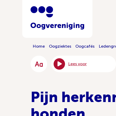
Home
Oogziektes
Oogcafés
Ledengr
Lees voor
Pijn herken
honden