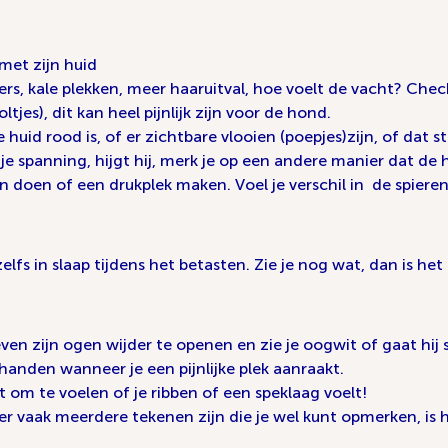
 met zijn huid
lfers, kale plekken, meer haaruitval, hoe voelt de vacht? Chec
ltjes), dit kan heel pijnlijk zijn voor de hond.
huid rood is, of er zichtbare vlooien (poepjes)zijn, of dat 
el je spanning, hijgt hij, merk je op een andere manier dat de
n doen of een drukplek maken. Voel je verschil in de spieren
zelfs in slaap tijdens het betasten. Zie je nog wat, dan is he
en zijn ogen wijder te openen en zie je oogwit of gaat hij s
anden wanneer je een pijnlijke plek aanraakt.
m te voelen of je ribben of een speklaag voelt!
 vaak meerdere tekenen zijn die je wel kunt opmerken, is 