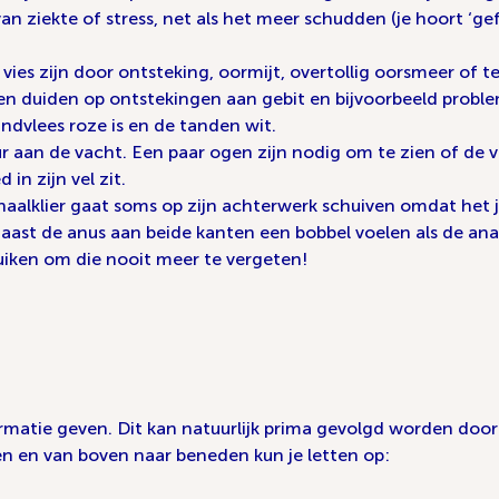
an ziekte of stress, net als het meer schudden (je hoort ‘ge
ies zijn door ontsteking, oormijt, overtollig oorsmeer of te
nen duiden op ontstekingen aan gebit en bijvoorbeeld prob
andvlees roze is en de tanden wit.
 aan de vacht. Een paar ogen zijn nodig om te zien of de va
in zijn vel zit.
aalklier gaat soms op zijn achterwerk schuiven omdat het jeu
naast de anus aan beide kanten een bobbel voelen als de anaa
 ruiken om die nooit meer te vergeten!
matie geven. Dit kan natuurlijk prima gevolgd worden door 
n en van boven naar beneden kun je letten op: