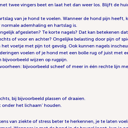
met twee vingers beet en laat het dan weer los. Blijft de hu
tslag van je hond te voelen. Wanneer de hond pijn heeft, 
r normale ademhaling en hartslag is.
ongelijk afgesleten? Te korte nagels? Dat kan betekenen da
rechts of voor en achter? Ongelijke belasting door pijn of spi
et voetje met pijn tot gevolg. Ook kunnen nagels inscheuren 
nderingen voelen of je hond met een bolle rug of juist met
 bijvoorbeeld wijzen op rugpijn.
orheen: bijvoorbeeld scheef of meer in één rechte lijn me
hts, bij bijvoorbeeld plassen of draaien.
t onder het lichaam’ houden.
ens van ziekte of stress beter te herkennen, je te laten voe