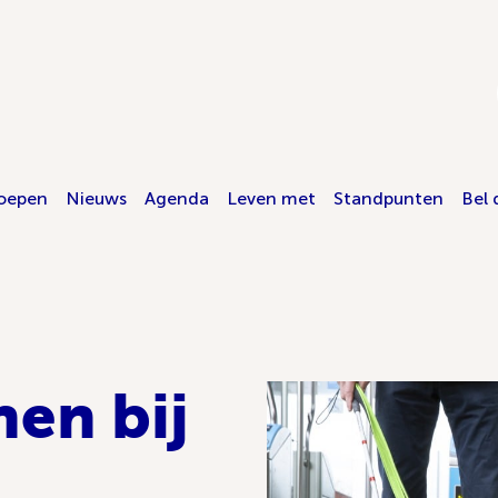
oepen
Nieuws
Agenda
Leven met
Standpunten
Bel 
nen bij