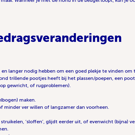
rmaal. Wanneer je met de hond in de beugel loopt, kun je oo
edragsveranderingen
zijn en langer nodig hebben om een goed plekje te vinden om
 trillende pootjes heeft bij het plassen/poepen, een poot n
 op gewricht, of rugproblemen).
pelbogen) maken.
of minder ver willen of langzamer dan voorheen.
uikelen, ‘sloffen’, glijdt eerder uit, of evenwicht (bijna) ve
men.