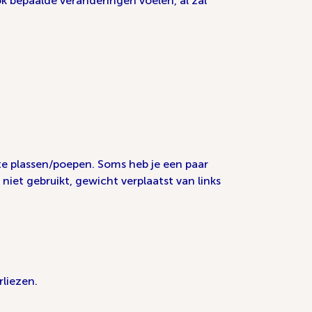
k bepaalde veranderingen voelen, al zal
 te plassen/poepen. Soms heb je een paar
iet gebruikt, gewicht verplaatst van links
rliezen.