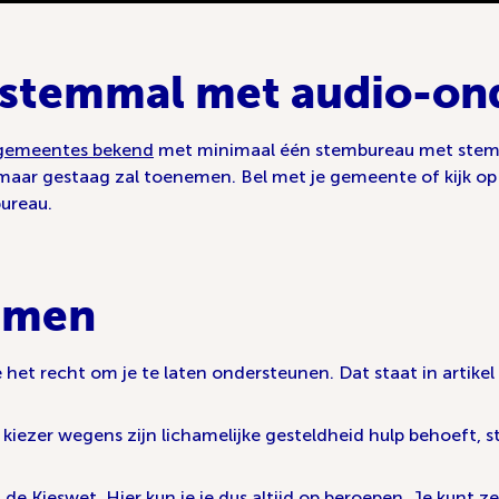
n stemmal met audio-on
gemeentes bekend
met minimaal één stembureau met stem
 maar gestaag zal toenemen. Bel met je gemeente of kijk o
bureau.
emmen
 het recht om je te laten ondersteunen. Dat staat in artikel
iezer wegens zijn lichamelijke gesteldheid hulp behoeft, sta
e Kieswet. Hier kun je je dus altijd op beroepen. Je kunt zel