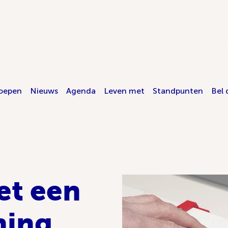
oepen
Nieuws
Agenda
Leven met
Standpunten
Bel 
t een
ning