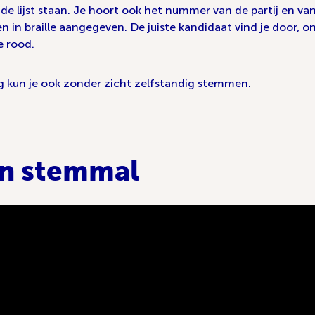
 de lijst staan. Je hoort ook het nummer van de partij en v
en in braille aangegeven. De juiste kandidaat vind je door, on
e rood.
 kun je ook zonder zicht zelfstandig stemmen.
n stemmal