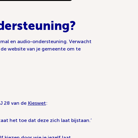
dersteuning?
mal en audio-ondersteuning. Verwacht
p de website van je gemeente om te
 J 28 van de
Kieswet
:
at het toe dat deze zich laat bijstaan.’
f kiezen door wie je jezelf laat