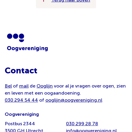
Contact
Bel
of
mail
de
Ooglijn
voor al je vragen over ogen, zien
en leven met een oogaandoening.
030 294 54 44
of
ooglijn@oogvereniging.nl
Oogvereniging
Postbus 2344
030 299 28 78
3500 GH Utrecht
info@oogvereniging.nl