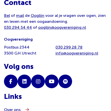
Contact
Bel
of
mail
de
Ooglijn
voor al je vragen over ogen, zien
en leven met een oogaandoening.
030 294 54 44
of
ooglijn@oogvereniging.nl
Oogvereniging
Postbus 2344
030 299 28 78
3500 GH Utrecht
info@oogvereniging.nl
Volg ons
Links
Over ons