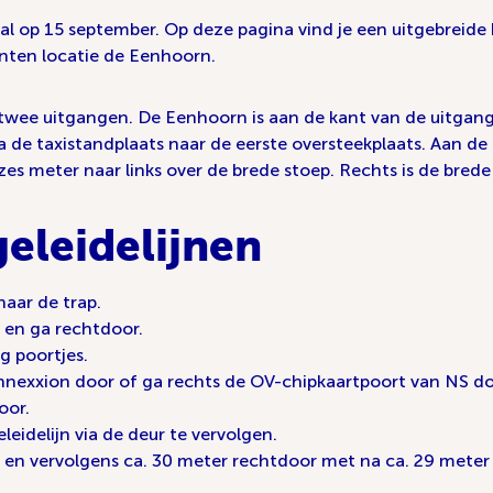
al op 15 september. Op deze pagina vind je een uitgebreide 
nten locatie de Eenhoorn.
wee uitgangen. De Eenhoorn is aan de kant van de uitgang st
a de taxistandplaats naar de eerste oversteekplaats. Aan de o
es meter naar links over de brede stoep. Rechts is de bred
geleidelijnen
naar de trap.
p en ga rechtdoor.
ng poortjes.
nnexxion door of ga rechts de OV-chipkaartpoort van NS do
oor.
leidelijn via de deur te vervolgen.
af en vervolgens ca. 30 meter rechtdoor met na ca. 29 mete