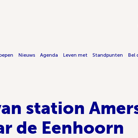
oepen
Nieuws
Agenda
Leven met
Standpunten
Bel 
an station Amer
ar de Eenhoorn