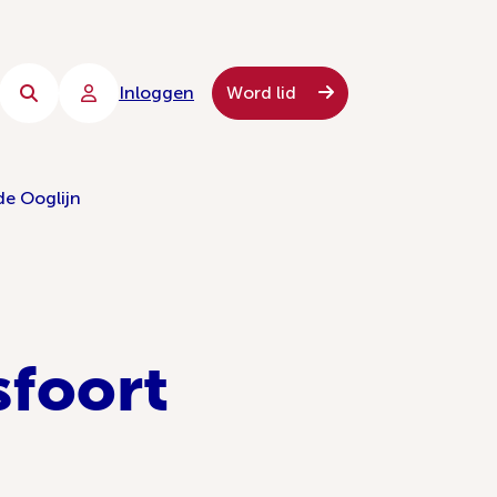
Inloggen
Word lid
de Ooglijn
sfoort