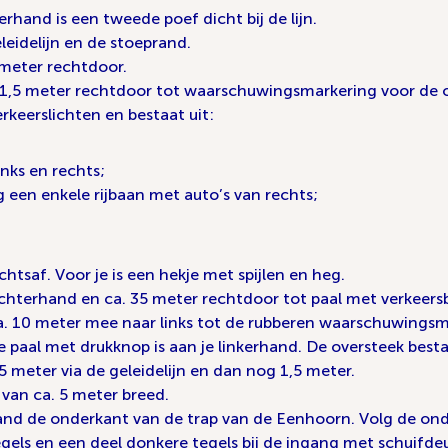
kerhand is een tweede poef dicht bij de lijn.
eidelijn en de stoeprand.
1 meter rechtdoor.
a. 1,5 meter rechtdoor tot waarschuwingsmarkering voor de 
rkeerslichten en bestaat uit:
nks en rechts;
g een enkele rijbaan met auto’s van rechts;
htsaf. Voor je is een hekje met spijlen en heg.
rechterhand en ca. 35 meter rechtdoor tot paal met verkeers
a. 10 meter mee naar links tot de rubberen waarschuwingsma
 paal met drukknop is aan je linkerhand. De oversteek besta
 meter via de geleidelijn en dan nog 1,5 meter.
 van ca. 5 meter breed.
and de onderkant van de trap van de Eenhoorn. Volg de onder
egels en een deel donkere tegels bij de ingang met schuifde