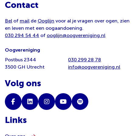
Contact
Bel
of
mail
de
Ooglijn
voor al je vragen over ogen, zien
en leven met een oogaandoening.
030 294 54 44
of
ooglijn@oogvereniging.nl
Oogvereniging
Postbus 2344
030 299 28 78
3500 GH Utrecht
info@oogvereniging.nl
Volg ons
Links