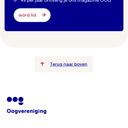
4x per jaar ontvang je ons magazine OOG
word lid
Terug naar boven